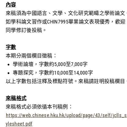
內容
來稿須為中國語言、文學、文化研究範疇之學術論文
如學科論文習作或
CHIN7995
畢業論文表現優秀，歡迎
同學修訂後投稿。
字數
本期分兩個欄目徵稿：
學術論壇，字數約
5,000
至
7,000
字
專題探究，字數約
10,000
至
14,000
字
以上字數包括注釋及標點符號。來稿請註明投稿欄目
來稿格式
來稿格式必須依循本刊稿例：
https://web.chinese.hku.hk/upload/page/43/self/jclls_s
ylesheet.pdf