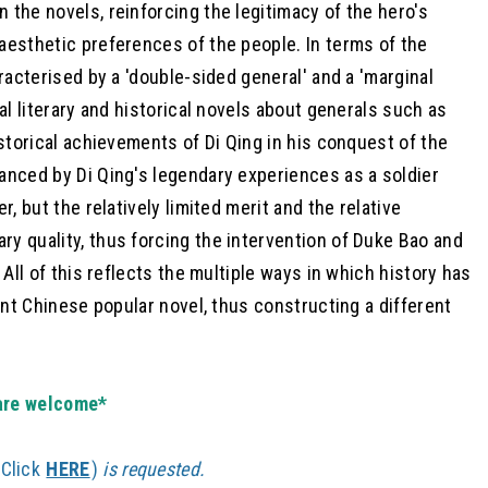
 the novels, reinforcing the legitimacy of the hero's
 aesthetic preferences of the people. In terms of the
aracterised by a 'double-sided general' and a 'marginal
nal literary and historical novels about generals such as
istorical achievements of Di Qing in his conquest of the
hanced by Di Qing's legendary experiences as a soldier
r, but the relatively limited merit and the relative
ry quality, thus forcing the intervention of Duke Bao and
 All of this reflects the multiple ways in which history has
ient Chinese popular novel, thus constructing a different
are welcome*
(Click
HERE
)
is requested.