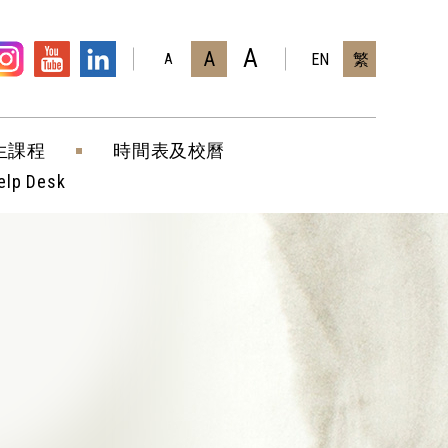
A
A
EN
繁
A
生課程
時間表及校曆
elp Desk