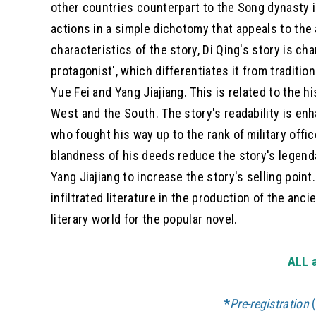
other countries counterpart to the Song dynasty in
actions in a simple dichotomy that appeals to the
characteristics of the story, Di Qing's story is ch
protagonist', which differentiates it from traditio
Yue Fei and Yang Jiajiang. This is related to the h
West and the South. The story's readability is en
who fought his way up to the rank of military office
blandness of his deeds reduce the story's legenda
Yang Jiajiang to increase the story's selling point.
infiltrated literature in the production of the anc
literary world for the popular novel.
ALL 
*
Pre-registration