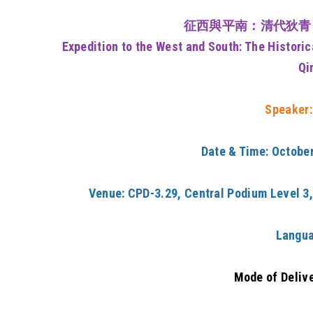
征西與平南：清代狄青
Expedition to the West and South: The Historic
Qi
Speaker:
Date & Time: Octobe
Venue:
CPD-3.29, Central Podium Level 3
Langua
Mode of Deliv