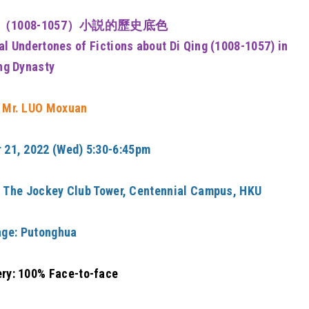
（
1008-1057
）小説的歷史底色
al Undertones of Fictions about Di Qing (1008-1057) in
ng Dynasty
 Mr. LUO Moxuan
r 21, 2022 (Wed) 5:30-6:45pm
, The Jockey Club Tower, Centennial Campus, HKU
ge: Putonghua
ery: 100% Face-to-face