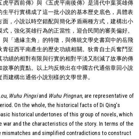
五虎平西前傳》與《五虎平南後傳》是清代中葉英雄傳
的生平行實構成了這一批小說的基本歷史底色，具體表
方面，小說以時空錯配與簡化矛盾兩種方式，建構出小
模式，強化英雄行為的正當性，迎合民間的審美偏好。
」與「邊緣主角」的特徵，與傳統文學史書寫中的岳飛
狄青征西平南產生的歷史功績相關。狄青自士兵奮鬥至
其功績的相對有限與行實的相對平淡又削減了故事的傳
加故事的賣點。以上均反映出在中國古代通俗章回小說
從而建構出通俗小說別樣的文學世界。
Lou
,
Wuhu Pingxi
and
Wuhu Pingnan
, are representative of
riod. On the whole, the historical facts of Di Qing's
asic historical undertones of this group of novels, which
 war and the characteristics of the story. In terms of the
e mismatches and simplified contradictions to construct