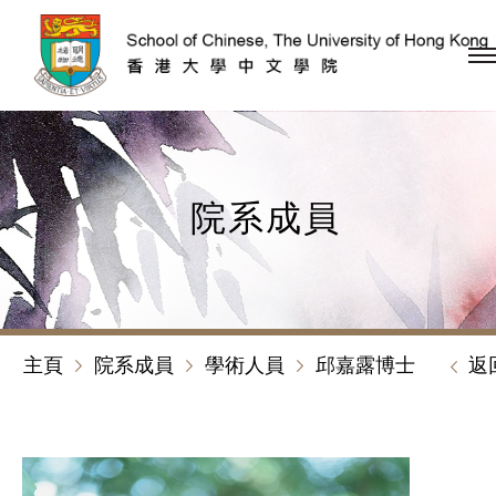
跳到內容（按回車鍵）
院系成員
主頁
院系成員
學術人員
邱嘉露博士
返