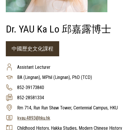
Dr. YAU Ka Lo 邱嘉露博士
中國歷史文化課程
Assistant Lecturer
BA (Lingnan), MPhil (Lingnan), PhD (TCD)
852-39173840
852-28581334
Rm 714, Run Run Shaw Tower, Centennial Campus, HKU
kyau.4893@hku.hk
Childhood History, Hakka Studies, Modern Chinese History