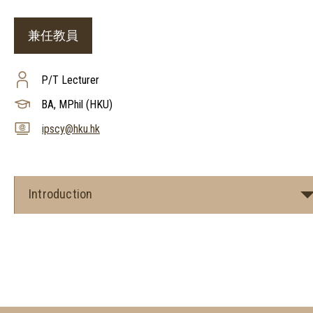
兼任教員
P/T Lecturer
BA, MPhil (HKU)
ipscy@hku.hk
Introduction