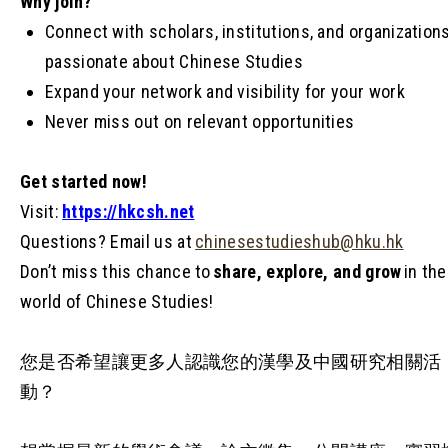
Why join?
Connect with scholars, institutions, and organization
passionate about Chinese Studies
Expand your network and visibility for your work
Never miss out on relevant opportunities
Get started now!
Visit:
https://hkcsh.net
Questions? Email us at
chinesestudieshub@hku.hk
Don’t miss this chance to
share, explore, and grow
in the
world of Chinese Studies!
您是否希望讓更多人認識您的漢學及中國研究相關活
動？