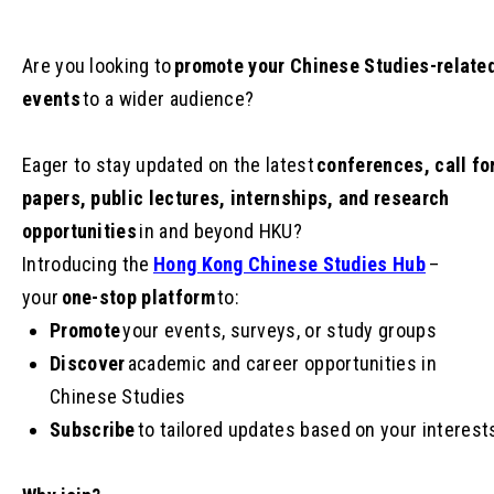
Are you looking to
promote your Chinese Studies-relate
events
to a wider audience?
Eager to stay updated on the latest
conferences, call fo
papers, public lectures, internships, and research
opportunities
in and beyond HKU?
Introducing the
Hong Kong Chinese Studies Hub
–
your
one-stop platform
to:
Promote
your events, surveys, or study groups
Discover
academic and career opportunities in
Chinese Studies
Subscribe
to tailored updates based on your interest