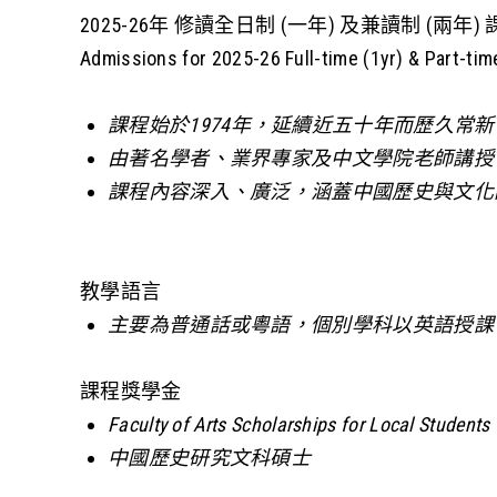
2025-26
年
修讀全日制
(
一年
)
及兼讀制
(
兩年
)
Admissions for 2025-26 Full-time (1yr) & Part-tim
課程始於
1974
年，延續近五十年而歷久常新
由著名學者、業界專家及中文學院老師講授
課程內容深入、廣泛，涵蓋中國歷史與文化
教學語言
主要為普通話或粵語，個別學科以英語授課
課程獎學金
Faculty of Arts Scholarships for Local Students
中國歷史研究文科碩士