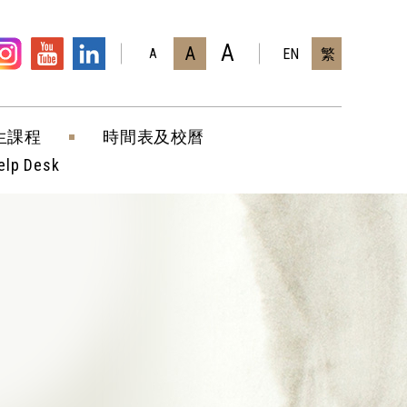
A
A
EN
繁
A
生課程
時間表及校曆
elp Desk