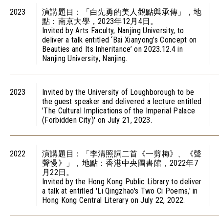
2023
演講題目：「白先勇的美人觀點與承傳」，地
點：南京大學，2023年12月4日。
Invited by Arts Faculty, Nanjing University, to
deliver a talk entitled ‘Bai Xianyong’s Concept on
Beauties and Its Inheritance’ on 2023.12.4 in
Nanjing University, Nanjing.
2023
Invited by the University of Loughborough to be
the guest speaker and delivered a lecture entitled
'The Cultural Implications of the Imperial Palace
(Forbidden City)' on July 21, 2023.
2022
演講題目：「李清照詞二首《一剪梅》、《聲
聲慢》」，地點：香港中央圖書館，2022年7
月22日。
Invited by the Hong Kong Public Library to deliver
a talk at entitled 'Li Qingzhao's Two Ci Poems,' in
Hong Kong Central Literary on July 22, 2022.