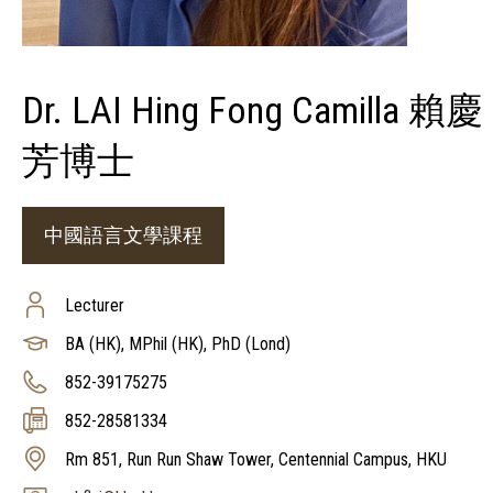
Dr. LAI Hing Fong Camilla 賴慶
芳博士
中國語言文學課程
Lecturer
BA (HK), MPhil (HK), PhD (Lond)
852-39175275
852-28581334
Rm 851, Run Run Shaw Tower, Centennial Campus, HKU