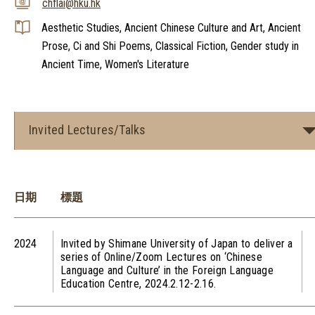
chflai@hku.hk
Aesthetic Studies, Ancient Chinese Culture and Art, Ancient
Prose, Ci and Shi Poems, Classical Fiction, Gender study in
Ancient Time, Women's Literature
Invited Lectures/Talks
日期
標題
2024
Invited by Shimane University of Japan to deliver a
series of Online/Zoom Lectures on ‘Chinese
Language and Culture’ in the Foreign Language
Education Centre, 2024.2.12­-2.16.