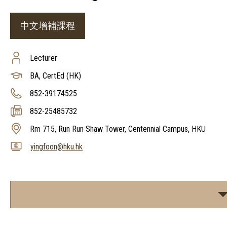
中文增補課程
Lecturer
BA, CertEd (HK)
852-39174525
852-25485732
Rm 715, Run Run Shaw Tower, Centennial Campus, HKU
yingfoon@hku.hk