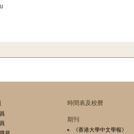
KU
員
時間表及校曆
員
期刊
員
《香港大學中文學報》
職員