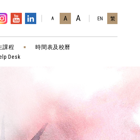
A
A
EN
繁
A
生課程
時間表及校曆
elp Desk