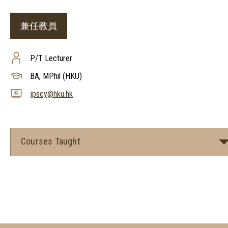
兼任教員
P/T Lecturer
BA, MPhil (HKU)
ipscy@hku.hk
Courses Taught