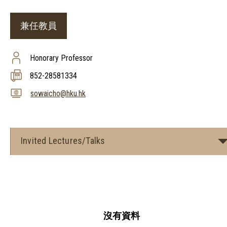
兼任教員
Honorary Professor
852-28581334
sowaicho@hku.hk
Invited Lectures/Talks
沒有資料