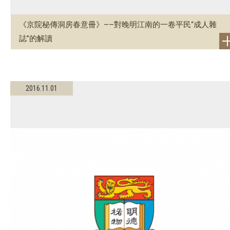
《京院秘傳洞房春意冊》——對晚明江南的一卷平民“成人雜
誌”的解讀
2016.11.01