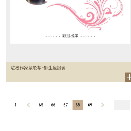
駐校作家嚴歌苓–師生座談會
1..
65
66
67
68
69