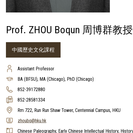
Prof. ZHOU Boqun 周博群教授
中國歷史文化課程
Assistant Professor
BA (BFSU), MA (Chicago), PhD (Chicago)
852-39172880
852-28581334
Rm 722, Run Run Shaw Tower, Centennial Campus, HKU
zhoubq@hku.hk
Chinese Paleography, Early Chinese Intellectual History, Histor