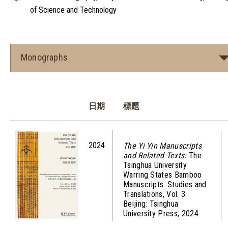
of Science and Technology
Monographs
日期
標題
2024
The Yi Yin Manuscripts
and Related Texts.
The
Tsinghua University
Warring States Bamboo
Manuscripts: Studies and
Translations, Vol. 3.
Beijing: Tsinghua
University Press, 2024.