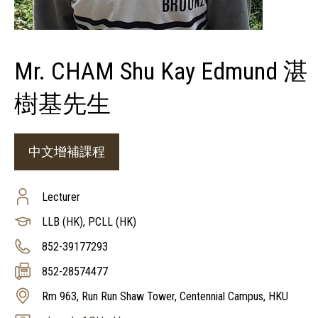
Mr. CHAM Shu Kay Edmund 湛
樹基先生
中文增補課程
Lecturer
LLB (HK), PCLL (HK)
852-39177293
852-28574477
Rm 963, Run Run Shaw Tower, Centennial Campus, HKU