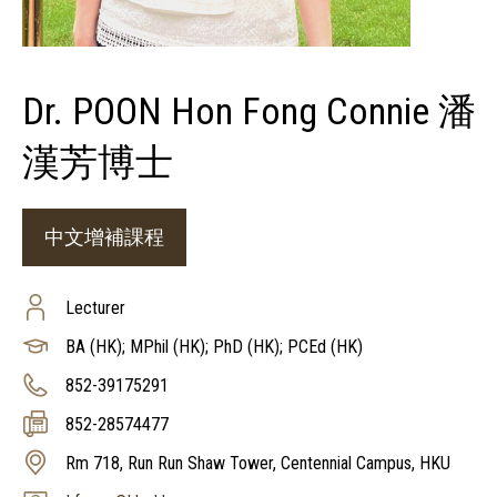
Dr. POON Hon Fong Connie 潘
漢芳博士
中文增補課程
Lecturer
BA (HK); MPhil (HK); PhD (HK); PCEd (HK)
852-39175291
852-28574477
Rm 718, Run Run Shaw Tower, Centennial Campus, HKU