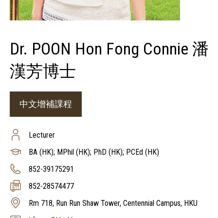
Dr. POON Hon Fong Connie 潘
漢芳博士
中文增補課程
Lecturer
BA (HK); MPhil (HK); PhD (HK); PCEd (HK)
852-39175291
852-28574477
Rm 718, Run Run Shaw Tower, Centennial Campus, HKU