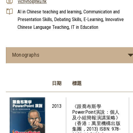
vichyho@hku.hk
AI in Chinese teaching and learning, Communication and
Presentation Skills, Debating Skills, E-Learning, Innovative
Chinese Language Teaching, IT in Education
Monographs
日期
標題
2013
《跟喬布斯學
PowerPoint演說：個人
及小組簡報演講策略》
（香港：萬里機構出版
集團，2013) ISBN: 978-