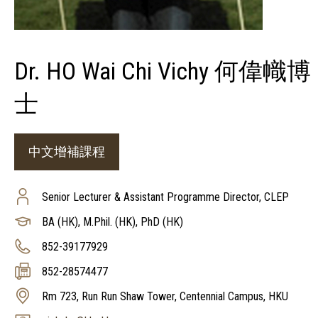
Dr. HO Wai Chi Vichy 何偉幟博
士
中文增補課程
Senior Lecturer & Assistant Programme Director, CLEP
BA (HK), M.Phil. (HK), PhD (HK)
852-39177929
852-28574477
Rm 723, Run Run Shaw Tower, Centennial Campus, HKU