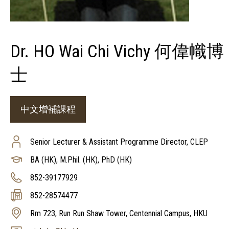
Dr. HO Wai Chi Vichy 何偉幟博
士
中文增補課程
Senior Lecturer & Assistant Programme Director, CLEP
BA (HK), M.Phil. (HK), PhD (HK)
852-39177929
852-28574477
Rm 723, Run Run Shaw Tower, Centennial Campus, HKU