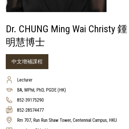
Dr. CHUNG Ming Wai Christy 鍾
明慧博士
中文增補課程
Lecturer
BA, MPhil, PhD, PGDE (HK)
852-39175290
852-28574477
Rm 707, Run Run Shaw Tower, Centennial Campus, HKU