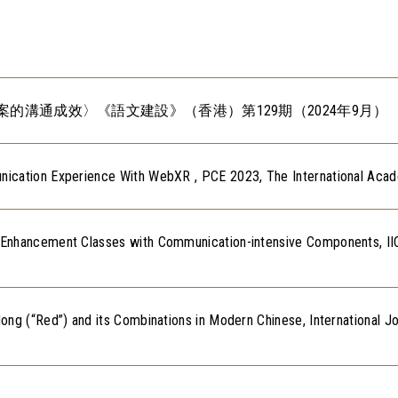
的溝通成效〉《語文建設》（香港）第129期（2024年9月）
nication Experience With WebXR , PCE 2023, The International Aca
 Enhancement Classes with Communication-intensive Components, II
ng (“Red”) and its Combinations in Modern Chinese, International Jou