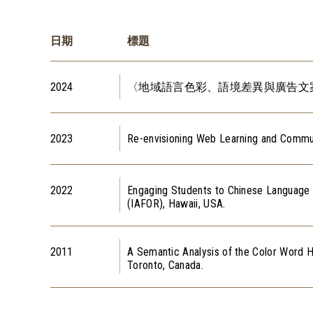
日期
標題
2024
〈地域語言色彩、語境差異與廣告文案
2023
Re-envisioning Web Learning and Commu
2022
Engaging Students to Chinese Language
(IAFOR), Hawaii, USA.
2011
A Semantic Analysis of the Color Word Ho
Toronto, Canada.