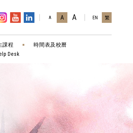
A
A
EN
繁
A
生課程
時間表及校曆
elp Desk