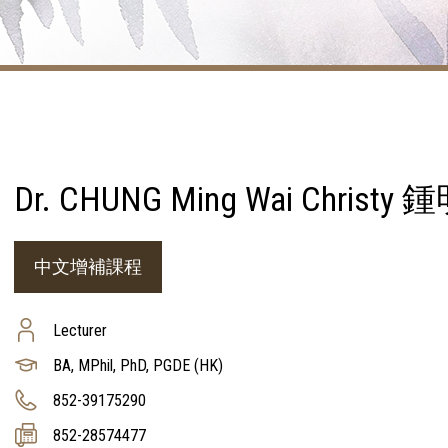
Dr. CHUNG Ming Wai Chris
中文增補課程
Lecturer
BA, MPhil, PhD, PGDE (HK)
852-39175290
852-28574477