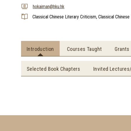
hokaiman@hku.hk
Classical Chinese Literary Criticism, Classical Chines
Introduction
Courses Taught
Grants
Selected Book Chapters
Invited Lectures