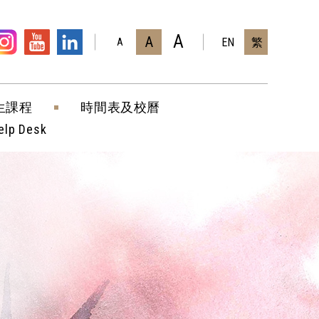
A
A
EN
繁
A
生課程
時間表及校曆
elp Desk