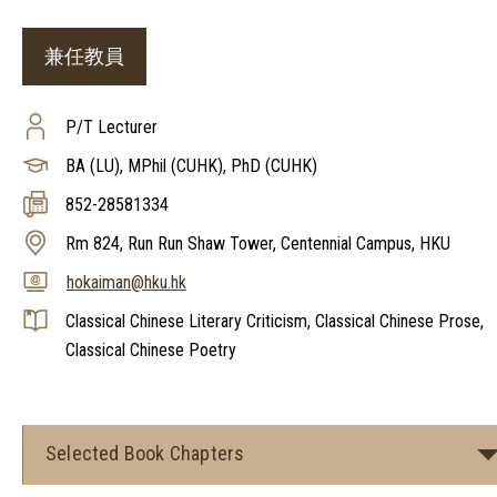
兼任教員
P/T Lecturer
BA (LU), MPhil (CUHK), PhD (CUHK)
852-28581334
Rm 824, Run Run Shaw Tower, Centennial Campus, HKU
hokaiman@hku.hk
Classical Chinese Literary Criticism, Classical Chinese Prose,
Classical Chinese Poetry
Selected Book Chapters