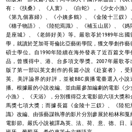
有：《扶桑》、《人寰》、《白蛇》，《少女小漁》
《第九個寡婦》、《小姨多鶴》、《金陵十三釵》
《穗子物語》、《陸犯焉識》、《補玉山居》、《媽
是座城》、《老師好美》等。嚴歌苓於1989年出國
學，就讀於芝加哥哥倫比亞藝術學院，獲文學創作藝
碩士學位。自1990年陸續在海外發表了近百篇文學
品，曾獲得中、港、台多項文學獎。2007年嚴歌苓
版了第一部以英文創作的長篇小說《赴宴者》，受
英、美評論界的好評，並被BBC廣播電臺選入小說
播。根據嚴的小說改編、並由嚴參加編劇的電影《少
小漁》、《天浴》，分別獲得亞太電影節六項大獎和
馬獎七項大獎；而據長篇《金陵十三釵》、《陸犯
識》改編、由張藝謀執導的影片分別參展於柏林和戛
電影節。嚴氏小說被譯為英、法、荷、意、德、日、
班牙、葡萄牙、希伯來等十六種語言。