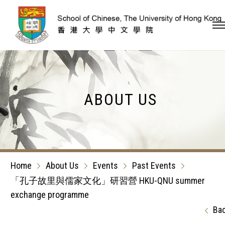
Skip to content (Press en
ABOUT US
Home
About Us
Events
Past Events
「孔子故里與儒家文化」研習營 HKU-QNU summer
exchange programme
Ba