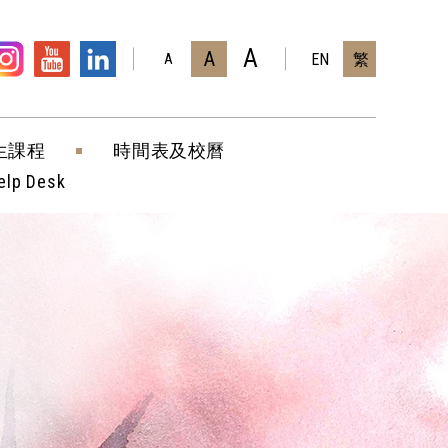
A
A
EN
繁
A
生課程
時間表及校曆
elp Desk