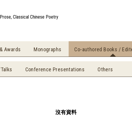
e Prose, Classical Chinese Poetry
 & Awards
Monographs
Co-authored Books / Edi
/Talks
Conference Presentations
Others
沒有資料