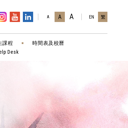
A
A
EN
繁
A
生課程
時間表及校曆
elp Desk