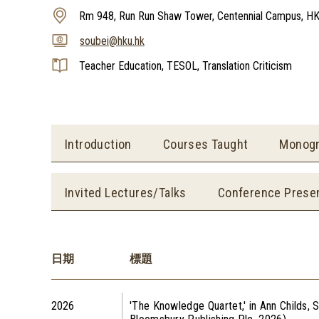
Rm 948, Run Run Shaw Tower, Centennial Campus, H
soubei@hku.hk
Teacher Education, TESOL, Translation Criticism
Introduction
Courses Taught
Monog
Invited Lectures/Talks
Conference Prese
日期
標題
2026
'The Knowledge Quartet,' in Ann Childs, 