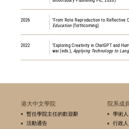
Bloomsbury Publishing Plc, 2026).
2026
'From Rote Reproduction to Reflective 
Education
(forthcoming).
2022
'Exploring Creativity in ChatGPT and Hu
wai (eds.),
Applying Technology to Lang
港大中文學院
院系成
暫任學院主任的歡迎辭
學術人
活動通告
行政人