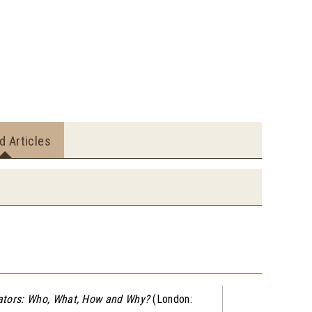
d Articles
ators: Who, What, How and Why?
(London: