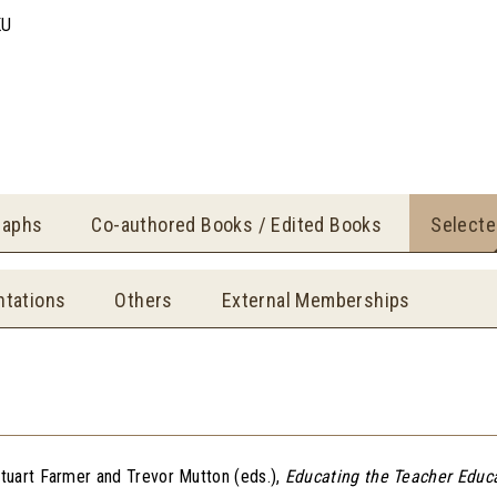
KU
raphs
Co-authored Books / Edited Books
Selecte
ntations
Others
External Memberships
Stuart Farmer and Trevor Mutton (eds.),
Educating the Teacher Educ