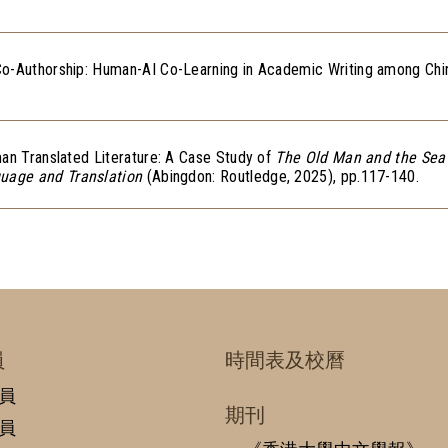
Co-Authorship: Human-AI Co-Learning in Academic Writing among Chi
man Translated Literature: A Case Study of
The Old Man and the Sea
uage and Translation
(Abingdon: Routledge, 2025), pp.117-140.
員
時間表及校曆
員
期刊
員