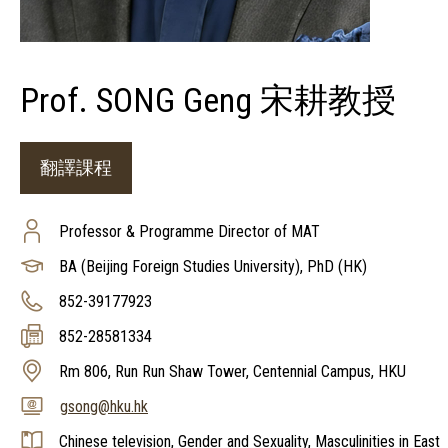
Prof. SONG Geng 宋耕教授
翻譯課程
Professor & Programme Director of MAT
BA (Beijing Foreign Studies University), PhD (HK)
852-39177923
852-28581334
Rm 806, Run Run Shaw Tower, Centennial Campus, HKU
gsong@hku.hk
Chinese television, Gender and Sexuality, Masculinities in East